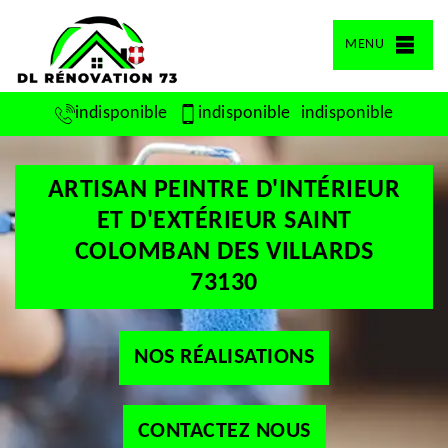
MENU
indisponible
indisponible
indisponible
ARTISAN PEINTRE D'INTÉRIEUR
ET D'EXTÉRIEUR SAINT
COLOMBAN DES VILLARDS
73130
NOS RÉALISATIONS
CONTACTEZ NOUS