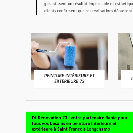
garantissent un résultat impeccable et esthétiquem
clients confirment que ses réalisations dépassen
PEINTURE INTÉRIEURE ET
RE 73
EXTÉRIEURE 73
DL Rénovation 73 : votre partenaire fiable pour
tous vos besoins en peinture intérieure et
extérieure à Saint Francois Longchamp