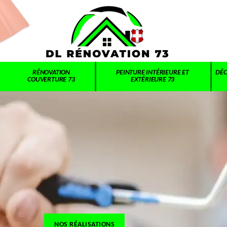
RÉNOVATION
PEINTURE INTÉRIEURE ET
DÉC
COUVERTURE 73
EXTÉRIEURE 73
NOS RÉALISATIONS