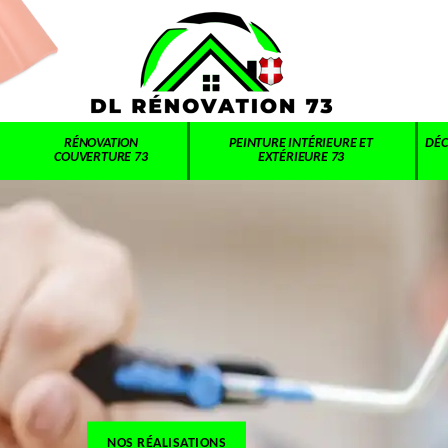
RÉNOVATION
PEINTURE INTÉRIEURE ET
DÉC
COUVERTURE 73
EXTÉRIEURE 73
NOS RÉALISATIONS