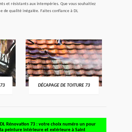
nts et résistants aux intempéries. Que vous souhaitiez
e de qualité inégalée. Faites confiance à DL
DÉMO
73
DÉCAPAGE DE TOITURE 73
DL Rénovation 73 : votre choix numéro un pour
la peinture intérieure et extérieure à Saint