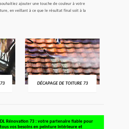
 souhaitiez ajouter une touche de couleur à votre
, en veillant à ce que le résultat final soit à la
DÉMO
73
DÉCAPAGE DE TOITURE 73
DL Rénovation 73 : votre partenaire fiable pour
tous vos besoins en peinture intérieure et