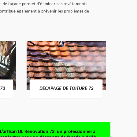
age de façade permet d'éliminer ces revêtements
 contribue également à prévenir les problèmes de
DÉMO
73
DÉCAPAGE DE TOITURE 73
L’artisan DL Rénovation 73, un professionnel à