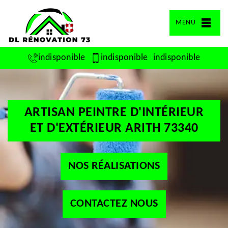
MENU
indisponible
indisponible
indisponible
ARTISAN PEINTRE D'INTÉRIEUR
ET D'EXTÉRIEUR ARITH 73340
NOS RÉALISATIONS
CONTACTEZ NOUS