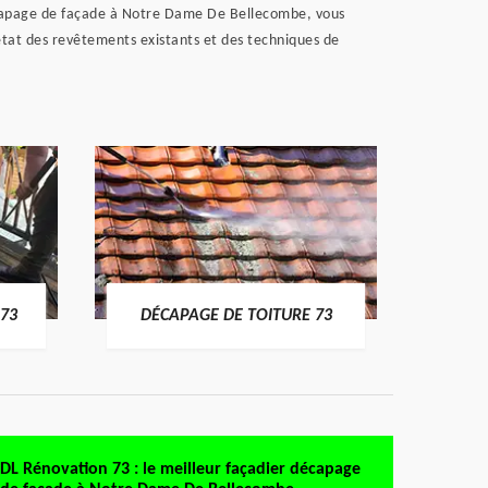
écapage de façade à Notre Dame De Bellecombe, vous
l'état des revêtements existants et des techniques de
DÉMO
73
DÉCAPAGE DE TOITURE 73
DL Rénovation 73 : le meilleur façadier décapage