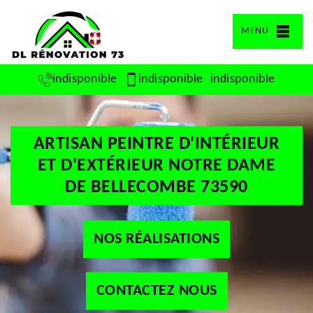
MENU
indisponible
indisponible
indisponible
ARTISAN PEINTRE D'INTÉRIEUR
ET D'EXTÉRIEUR NOTRE DAME
DE BELLECOMBE 73590
NOS RÉALISATIONS
CONTACTEZ NOUS