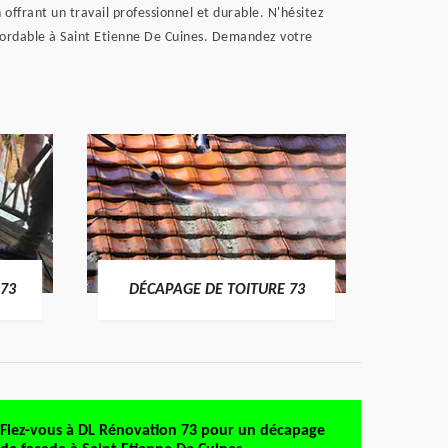
offrant un travail professionnel et durable. N'hésitez
bordable à Saint Etienne De Cuines. Demandez votre
DÉMO
73
DÉCAPAGE DE TOITURE 73
Fiez-vous à DL Rénovation 73 pour un décapage