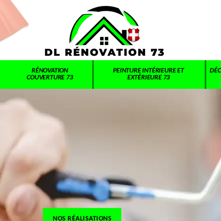
RÉNOVATION
PEINTURE INTÉRIEURE ET
DÉC
COUVERTURE 73
EXTÉRIEURE 73
NOS RÉALISATIONS