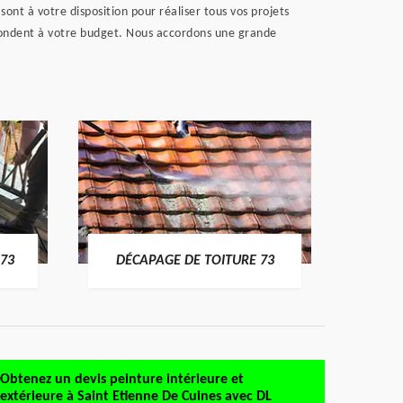
ont à votre disposition pour réaliser tous vos projets
spondent à votre budget. Nous accordons une grande
DÉMO
73
DÉCAPAGE DE TOITURE 73
Obtenez un devis peinture intérieure et
extérieure à Saint Etienne De Cuines avec DL