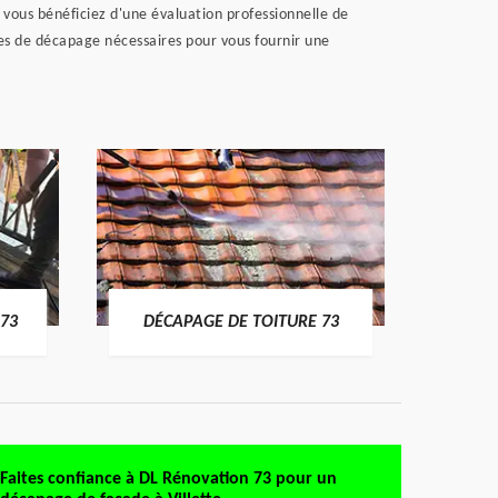
vous bénéficiez d'une évaluation professionnelle de
ques de décapage nécessaires pour vous fournir une
DÉMO
73
DÉCAPAGE DE TOITURE 73
Faites confiance à DL Rénovation 73 pour un