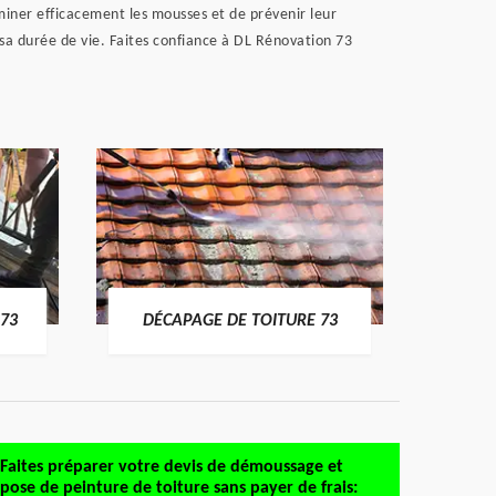
liminer efficacement les mousses et de prévenir leur
 sa durée de vie. Faites confiance à DL Rénovation 73
DÉMO
73
DÉCAPAGE DE TOITURE 73
Faites préparer votre devis de démoussage et
pose de peinture de toiture sans payer de frais: