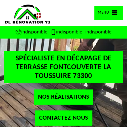
MENU
indisponible
indisponible
indisponible
SPÉCIALISTE EN DÉCAPAGE DE
TERRASSE FONTCOUVERTE LA
TOUSSUIRE 73300
NOS RÉALISATIONS
CONTACTEZ NOUS