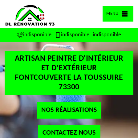
MENU
indisponible
indisponible
indisponible
ARTISAN PEINTRE D'INTÉRIEUR
ET D'EXTÉRIEUR
FONTCOUVERTE LA TOUSSUIRE
73300
NOS RÉALISATIONS
CONTACTEZ NOUS