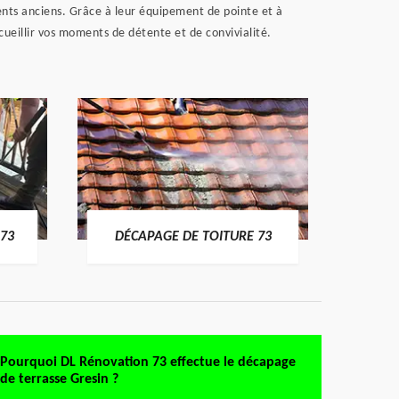
ments anciens. Grâce à leur équipement de pointe et à
cueillir vos moments de détente et de convivialité.
DÉMO
73
DÉCAPAGE DE TOITURE 73
Pourquoi DL Rénovation 73 effectue le décapage
de terrasse Gresin ?