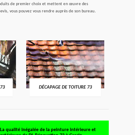
roduits de premier choix et mettent en œuvre des
devis, vous pouvez vous rendre auprès de son bureau.
DÉMO
73
DÉCAPAGE DE TOITURE 73
La qualité inégalée de la peinture intérieure et