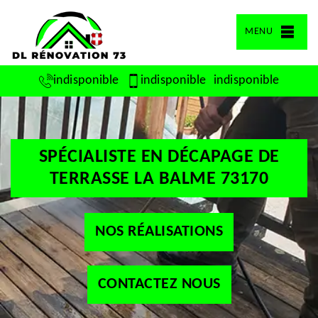
MENU
indisponible
indisponible
indisponible
SPÉCIALISTE EN DÉCAPAGE DE
TERRASSE LA BALME 73170
NOS RÉALISATIONS
CONTACTEZ NOUS