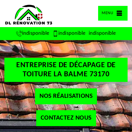
MENU
indisponible
indisponible
indisponible
ENTREPRISE DE DÉCAPAGE DE
TOITURE LA BALME 73170
NOS RÉALISATIONS
CONTACTEZ NOUS