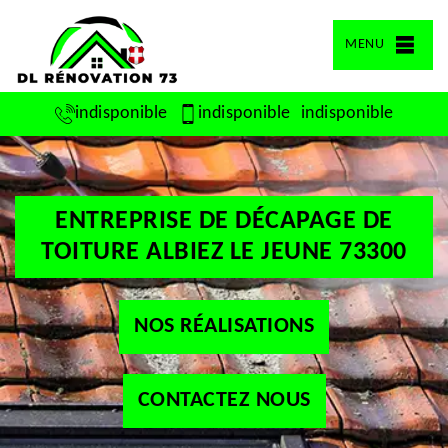
MENU
indisponible
indisponible
indisponible
ENTREPRISE DE DÉCAPAGE DE
TOITURE ALBIEZ LE JEUNE 73300
NOS RÉALISATIONS
CONTACTEZ NOUS