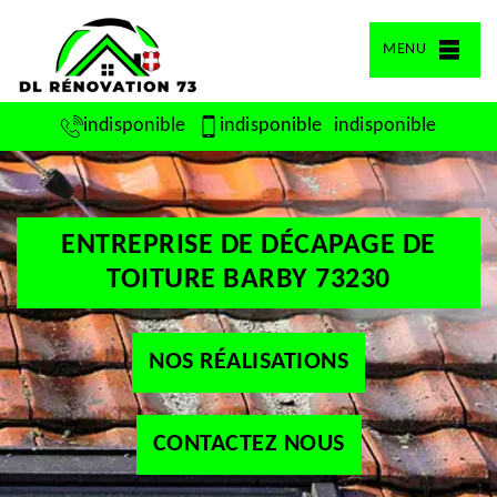
MENU
indisponible
indisponible
indisponible
ENTREPRISE DE DÉCAPAGE DE
TOITURE BARBY 73230
NOS RÉALISATIONS
CONTACTEZ NOUS