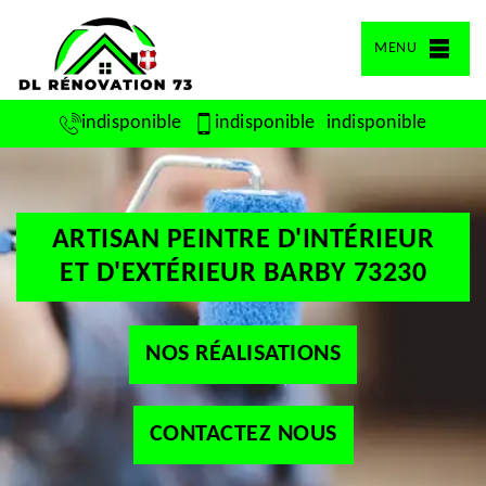
MENU
indisponible
indisponible
indisponible
ARTISAN PEINTRE D'INTÉRIEUR
ET D'EXTÉRIEUR BARBY 73230
NOS RÉALISATIONS
CONTACTEZ NOUS