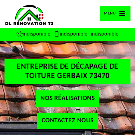
MENU
indisponible
indisponible
indisponible
ENTREPRISE DE DÉCAPAGE DE
TOITURE GERBAIX 73470
NOS RÉALISATIONS
CONTACTEZ NOUS