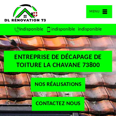
MENU
indisponible
indisponible
indisponible
ENTREPRISE DE DÉCAPAGE DE
TOITURE LA CHAVANE 73800
NOS RÉALISATIONS
CONTACTEZ NOUS