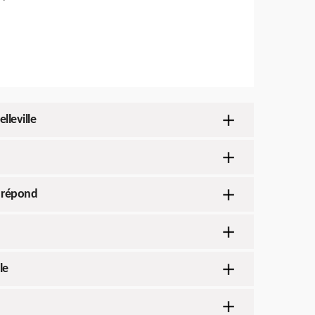
lleville
s répond
le