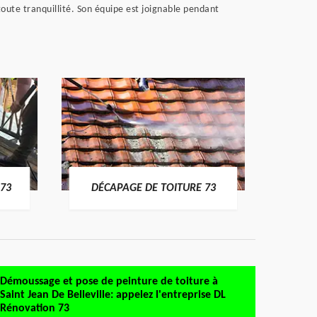
toute tranquillité. Son équipe est joignable pendant
DÉMO
73
DÉCAPAGE DE TOITURE 73
Démoussage et pose de peinture de toiture à
Saint Jean De Belleville: appelez l'entreprise DL
Rénovation 73