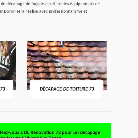
s de décapage de façade et utilise des équipements de
ur Doron sera réalisé avec professionnalisme et
DÉMO
73
DÉCAPAGE DE TOITURE 73
Fiez-vous à DL Rénovation 73 pour un décapage