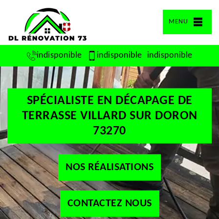
MENU
indisponible
indisponible
indisponible
SPÉCIALISTE EN DÉCAPAGE DE
TERRASSE VILLARD SUR DORON
73270
NOS RÉALISATIONS
CONTACTEZ NOUS