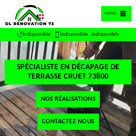
MENU
indisponible
indisponible
indisponible
SPÉCIALISTE EN DÉCAPAGE DE
TERRASSE CRUET 73800
NOS RÉALISATIONS
CONTACTEZ NOUS