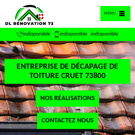
MENU
indisponible
indisponible
indisponible
ENTREPRISE DE DÉCAPAGE DE
TOITURE CRUET 73800
NOS RÉALISATIONS
CONTACTEZ NOUS